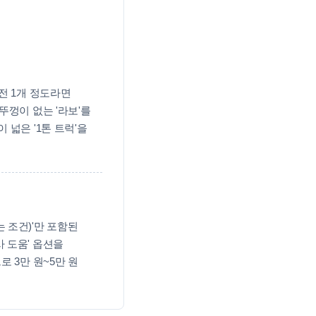
전 1개 정도라면
뚜껑이 없는 '라보'를
 넓은 '1톤 트럭'을
 조건)'만 포함된
 도움' 옵션을
 3만 원~5만 원