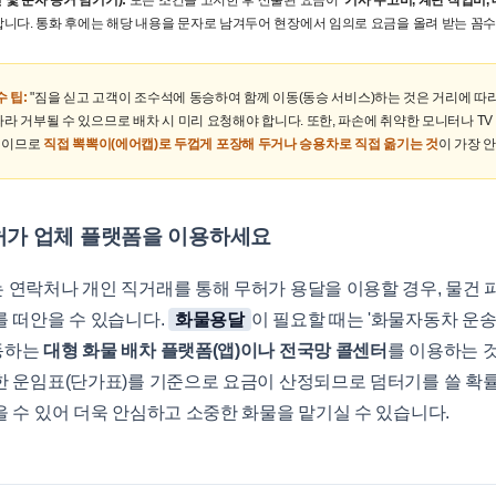
 및 문자 증거 남기기):
모든 조건을 고지한 후 산출된 요금이
'기사 수고비, 계단 작업비
합니다. 통화 후에는 해당 내용을 문자로 남겨두어 현장에서 임의로 요금을 올려 받는 꼼
수 팁:
"짐을 싣고 고객이 조수석에 동승하여 함께 이동(동승 서비스)하는 것은 거리에 따
라 거부될 수 있으므로 배차 시 미리 요청해야 합니다. 또한, 파손에 취약한 모니터나 TV 
편이므로
직접 뽁뽁이(에어캡)로 두껍게 포장해 두거나 승용차로 직접 옮기는 것
이 가장 
허가 업체 플랫폼을 이용하세요
연락처나 개인 직거래를 통해 무허가 용달을 이용할 경우, 물건 파
를 떠안을 수 있습니다.
화물용달
이 필요할 때는 '화물자동차 운송
동하는
대형 화물 배차 플랫폼(앱)이나 전국망 콜센터
를 이용하는 
 운임표(단가표)를 기준으로 요금이 산정되므로 덤터기를 쓸 확률이
 수 있어 더욱 안심하고 소중한 화물을 맡기실 수 있습니다.